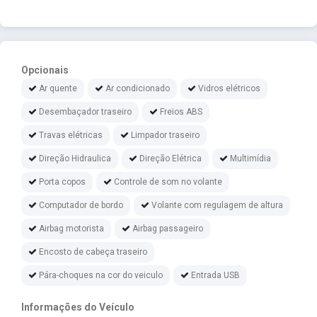
Opcionais
Ar quente
Ar condicionado
Vidros elétricos
Desembaçador traseiro
Freios ABS
Travas elétricas
Limpador traseiro
Direção Hidraulica
Direção Elétrica
Multimídia
Porta copos
Controle de som no volante
Computador de bordo
Volante com regulagem de altura
Airbag motorista
Airbag passageiro
Encosto de cabeça traseiro
Pára-choques na cor do veiculo
Entrada USB
Informações do Veículo