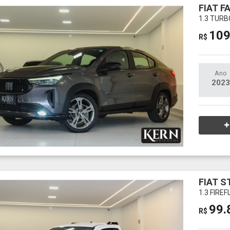
FIAT F
1.3 TURB
109
R$
Ano
2023
FIAT S
1.3 FIRE
99.
R$