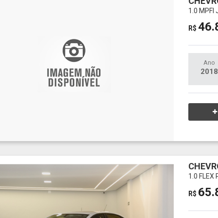
CHEVR
1.0 MPFI
46.
R$
Ano
2018
CHEVR
1.0 FLEX
65.
R$