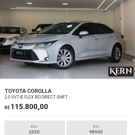
TOYOTA COROLLA
2.0 VVT-IE FLEX XEI DIRECT SHIFT
115.800,00
R$
Ano
Km
2020
98900