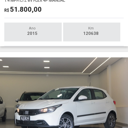
1.4 MPFI LTZ 8V FLEX 4P MANUAL
51.800,00
R$
Ano
Km
2015
120638