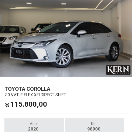
TOYOTA COROLLA
2.0 VVT-IE FLEX XEI DIRECT SHIFT
115.800,00
R$
Ano
Km
2020
98900