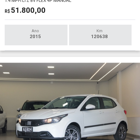
1.4 MPFI LTZ 8V FLEX 4P MANUAL
51.800,00
R$
Ano
Km
2015
120638