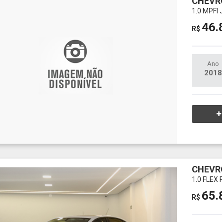
CHEVR
1.0 MPFI
46.
R$
Ano
2018
CHEVR
1.0 FLEX
65.
R$