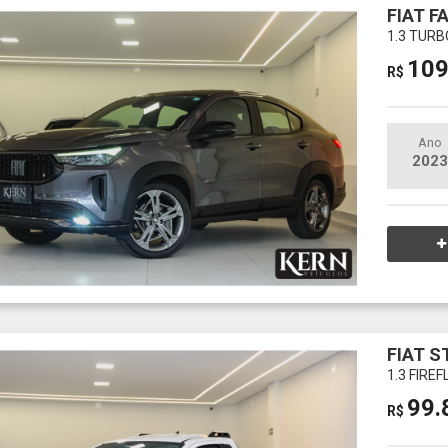
FIAT F
1.3 TURB
109
R$
Ano
2023
FIAT S
1.3 FIRE
99.
R$