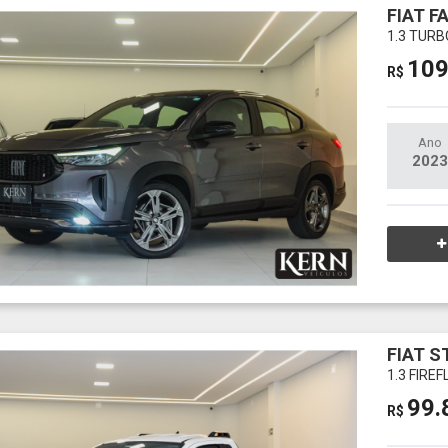
FIAT F
1.3 TURB
109
R$
Ano
2023
FIAT S
1.3 FIRE
99.
R$