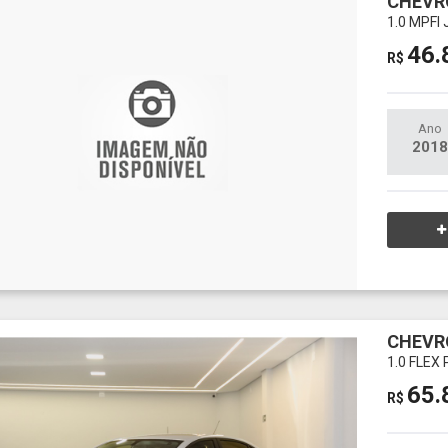
CHEVR
1.0 MPFI
46.
R$
Ano
2018
CHEVR
1.0 FLEX
65.
R$