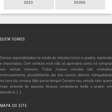
2023
55300
QUEM SOMOS
Somos especializados na venda de veículos novos e usados, nacionais
e importados. Com certeza você não só apreciará como irá comprar
seu veículo conosco. Todos nossos veículos são revisados
criteriosamente, possibilitando dar aos nossos clientes tranquilidade
na hora da compra. Não perca tempo! Compre seu veículo com quem
mais entende do assunto. Nossos vendedores terão o prazer em
atendê-lo.
[...]
MAPA DO SITE