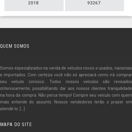
2018
93267
QUEM SOMOS
Somos especializados na venda de veículos novos e usados, nacionais
e importados. Com certeza você não só apreciará como irá comprar
seu veículo conosco. Todos nossos veículos são revisados
criteriosamente, possibilitando dar aos nossos clientes tranquilidade
na hora da compra. Não perca tempo! Compre seu veículo com quem
mais entende do assunto. Nossos vendedores terão o prazer em
atendê-lo.
[...]
MAPA DO SITE