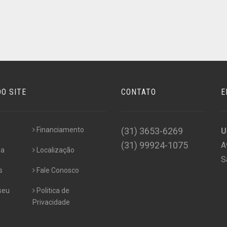
O SITE
CONTATO
E
Financiamento
(31) 3653-6269
U
(31) 99924-1075
A
sa
Localização
S
s
Fale Conosco
seu
Politica de
Privacidade