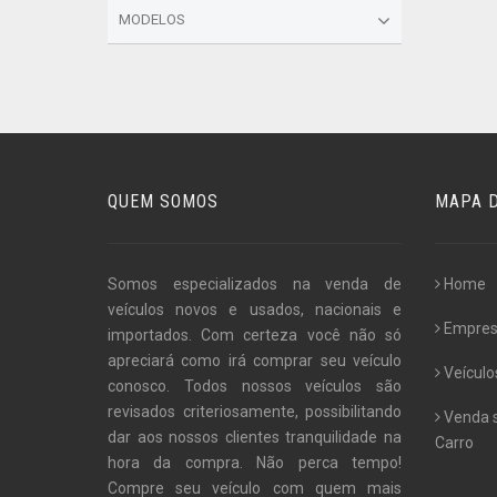
MODELOS
QUEM SOMOS
MAPA D
Somos especializados na venda de
Home
veículos novos e usados, nacionais e
Empre
importados. Com certeza você não só
apreciará como irá comprar seu veículo
Veículo
conosco. Todos nossos veículos são
revisados criteriosamente, possibilitando
Venda 
dar aos nossos clientes tranquilidade na
Carro
hora da compra. Não perca tempo!
Compre seu veículo com quem mais