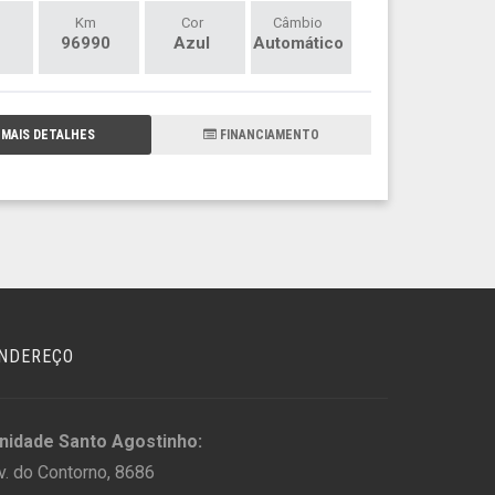
Km
Cor
Câmbio
96990
Azul
Automático
MAIS DETALHES
FINANCIAMENTO
NDEREÇO
nidade Santo Agostinho:
v. do Contorno, 8686