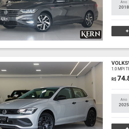
Ano
2018
VOLKS
1.0 MPI
74.
R$
Ano
2025