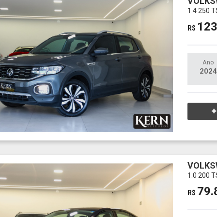
VOLKS
1.4 250 
123
R$
Ano
2024
VOLKS
1.0 200 
79.
R$