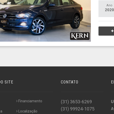
Ano
2020
O SITE
CONTATO
E
Financiamento
(31) 3653-6269
U
(31) 99924-1075
A
sa
Localização