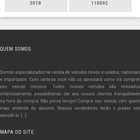
2018
110092
QUEM SOMOS
Somos especializados na venda de veículos novos e usados, nacionais
e importados. Com certeza você não só apreciará como irá comprar
seu veículo conosco. Todos nossos veículos são revisados
criteriosamente, possibilitando dar aos nossos clientes tranquilidade
na hora da compra. Não perca tempo! Compre seu veículo com quem
mais entende do assunto. Nossos vendedores terão o prazer em
atendê-lo.
[...]
MAPA DO SITE