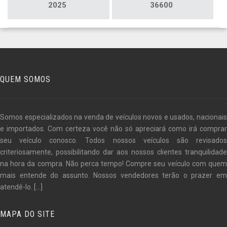
2025
36600
QUEM SOMOS
Somos especializados na venda de veículos novos e usados, nacionais
e importados. Com certeza você não só apreciará como irá comprar
seu veículo conosco. Todos nossos veículos são revisados
criteriosamente, possibilitando dar aos nossos clientes tranquilidade
na hora da compra. Não perca tempo! Compre seu veículo com quem
mais entende do assunto. Nossos vendedores terão o prazer em
atendê-lo.
[...]
MAPA DO SITE