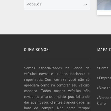
MODELOS
QUEM SOMOS
MAPA D
Somos especializados na venda de
Home
veículos novos e usados, nacionais e
Empre
importados. Com certeza você não só
apreciará como irá comprar seu veículo
Veículo
conosco. Todos nossos veículos são
revisados criteriosamente, possibilitando
Venda 
dar aos nossos clientes tranquilidade na
Carro
hora da compra. Não perca tempo!