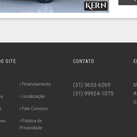
O SITE
CONTATO
E
Financiamento
(31) 3653-6269
U
(31) 99924-1075
A
sa
Localização
S
s
Fale Conosco
seu
Politica de
Privacidade